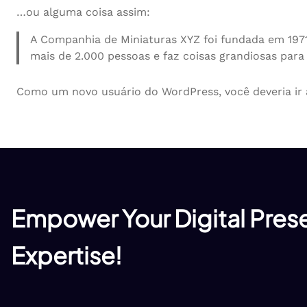
…ou alguma coisa assim:
A Companhia de Miniaturas XYZ foi fundada em 1971
mais de 2.000 pessoas e faz coisas grandiosas par
Como um novo usuário do WordPress, você deveria ir
Empower Your Digital Prese
Expertise!