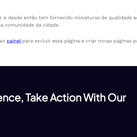
, e desde então tem fornecido miniaturas de qualidade ao
a a comunidade da cidade.
 ao
painel
para excluir essa página e criar novas páginas p
nce, Take Action With Our