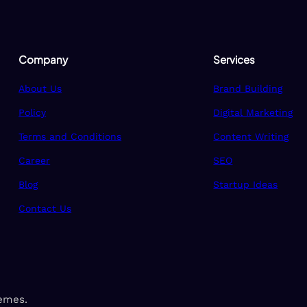
Company
Services
About Us
Brand Building
Policy
Digital Marketing
Terms and Conditions
Content Writing
Career
SEO
Blog
Startup Ideas
Contact Us
emes.